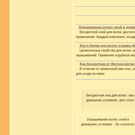
Окрашивание волос хной в дома
Бесцветной хной для волос достаточ
применения. Каждый компонент, вход
Хна и басма для волос отзывы ф
Целительные свойства для волос о
окрашиваний. Применяя подобную ма
Хна бесцветная от Фитокосметик
В отличии от привычной нам хны, ко
для ухода за ними.
Бесцветная хна для волос: как
домашних условиях, для этого
Окрашивание волос хной в
домашних условиях - Sc-construct