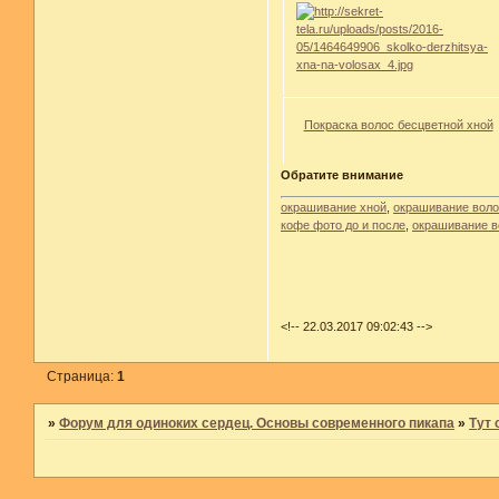
Покраска волос бесцветной хной
Обратите внимание
окрашивание хной
,
окрашивание воло
кофе фото до и после
,
окрашивание в
<!-- 22.03.2017 09:02:43 -->
Страница:
1
»
Форум для одиноких сердец. Основы современного пикапа
»
Тут 