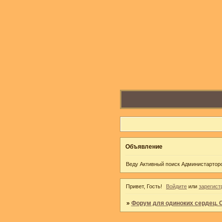
Объявление
Веду Активный поиск Администарторо
Привет, Гость!
Войдите
или
зарегист
»
Форум для одиноких сердец. 