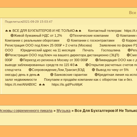
Все
Поделиться
2021-09-29 15:03:47
🔥🔥 ВСЕ ДЛЯ БУХГАЛТЕРОВ И НЕ ТОЛЬКО🔥🔥 Контактный телеграм: https://t
🔴Живой бумажный НДС от 1,2% 🟡Технические компании 🟡 Компании 
Компании с реальными оборотами 🟡 Компании с госконтрактами 🟡 Коррек
Регистрация ООО под Ключ 25 000₽ + 2 счета (Москва) Заявление по форме 
ООО Юридический адрес на 11 месяцев Печать Госпошлина 🔴Реги
🔴Регистрация ООО под Ключ на вашего директора дистанционно (ЭЦП) 🔴Смена
000₽ 🔴Переезд из региона в Москву от 300 000₽ 🔴Ликвидация ООО как с 
выводе заблокированных средств по 115 ФЗ🔥 🔴Открытие расчетных счетов 
спецсчета 🔴Сопровождение,Лом,Транзит,ВЭД 🔴 Вывод по чеку от 5% 🔴 
оквэды) день в день🔥 🔴 Банковские гарантии 🔴Кредитная линия на исп
залог недвижимости Покупаем и продаём компании как с оборотом так и без. 
https://t.me/ANABIXC 🔥🔥 https://is.gd/PsoWpK
Основы современного пикапа
»
Музыка
»
Все Для Бухгалтеров И Не Тольк