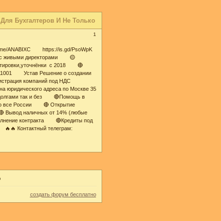
 Для Бухгалтеров И Не Только
1
.me/ANABIXC https://is.gd/PsoWpK
с живыми директорами 🟡
тировки,уточнёнки с 2018 🔴
Р11001 Устав Решение о создании
страция компаний под НДС
 юридического адреса по Москве 35
долгами так и без 🔴Помощь в
по все России 🔴 Открытие
Вывод наличных от 14% (любые
олнение контракта 🔴Кредиты под
🔥🔥 Контактный телеграм:
о
создать форум бесплатно